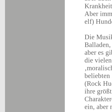
Krankheit
Aber imme
elf) Hund
Die Musik
Balladen,
aber es g
die vielen
‚moralisc
beliebten
(Rock Hud
ihre größt
Charakter
ein, aber