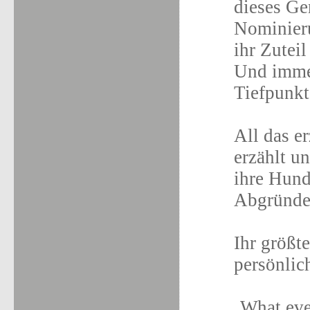
dieses Ge
Nominierun
ihr Zutei
Und immer
Tiefpunkt
All das e
erzählt un
ihre Hund
Abgründe 
Ihr größt
persönlic
‚What ever