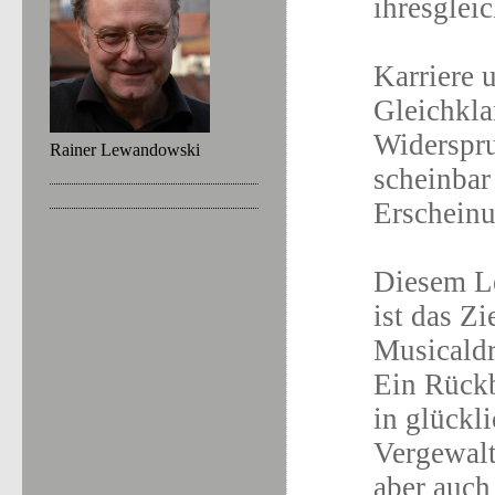
ihresglei
Karriere 
Gleichkla
Widerspru
Rainer Lewandowski
scheinbar
Erscheinu
Diesem Le
ist das Zi
Musicald
Ein Rückb
in glückl
Vergewalt
aber auch 