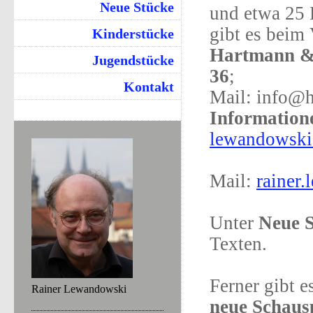
Neue Stücke
und etwa 25 
gibt es beim 
Kinderstücke
Hartmann & 
Jugendstücke
36
;
Kontakt
Mail: info@
Information
lewandowski
Mail:
rainer
Unter
Neue 
Texten.
Ferner gibt 
Rainer Lewandowski
neue Schaus