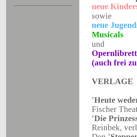
neue Kinder
sowie
neue Jugend
Musicals
und
Opernlibrett
(auch frei z
VERLAGE
'Heute wede
Fischer Thea
'Die Prinzes
Reinbek, verl
Den
'Steppe