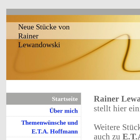
Neue Stücke von
Rainer
Lewandowski
Rainer Lew
Startseite
stellt hier ei
Über mich
Themenwünsche und
Weitere Stüc
E.T.A. Hoffmann
auch zu
E.T.